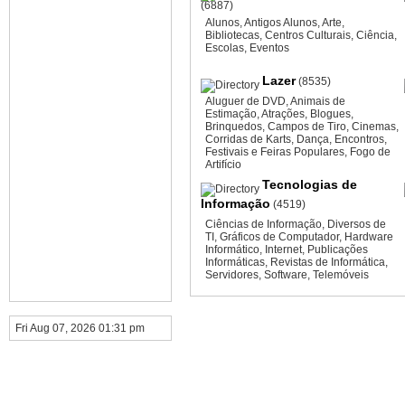
(6887)
Alunos
,
Antigos Alunos
,
Arte
,
Bibliotecas
,
Centros Culturais
,
Ciência
,
Escolas
,
Eventos
Lazer
(8535)
Aluguer de DVD
,
Animais de
Estimação
,
Atrações
,
Blogues
,
Brinquedos
,
Campos de Tiro
,
Cinemas
,
Corridas de Karts
,
Dança
,
Encontros
,
Festivais e Feiras Populares
,
Fogo de
Artifício
Tecnologias de
Informação
(4519)
Ciências de Informação
,
Diversos de
TI
,
Gráficos de Computador
,
Hardware
Informático
,
Internet
,
Publicações
Informáticas
,
Revistas de Informática
,
Servidores
,
Software
,
Telemóveis
Fri Aug 07, 2026 01:31 pm