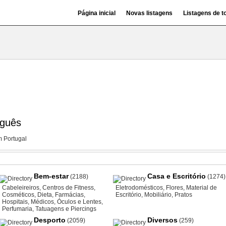
Página inicial
Novas listagens
Listagens de t
uguês
m Portugal
Bem-estar
Casa e Escritório
(2188)
(1274)
Cabeleireiros
,
Centros de Fitness
,
Eletrodomésticos
,
Flores
,
Material de
Cosméticos
,
Dieta
,
Farmácias
,
Escritório
,
Mobiliário
,
Pratos
Hospitais
,
Médicos
,
Óculos e Lentes
,
Perfumaria
,
Tatuagens e Piercings
Desporto
Diversos
(2059)
(259)