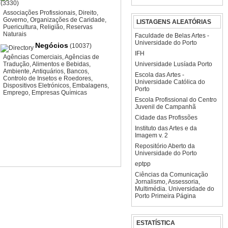
(3330)
Associações Profissionais
,
Direito
,
Governo
,
Organizações de Caridade
,
LISTAGENS ALEATÓRIAS
Puericultura
,
Religião
,
Reservas
Naturais
Faculdade de Belas Artes -
Universidade do Porto
Negócios
(10037)
IFH
Agências Comerciais
,
Agências de
Tradução
,
Alimentos e Bebidas
,
Universidade Lusíada Porto
Ambiente
,
Antiquários
,
Bancos
,
Escola das Artes -
Controlo de Insetos e Roedores
,
Universidade Católica do
Dispositivos Eletrónicos
,
Embalagens
,
Porto
Emprego
,
Empresas Químicas
Escola Profissional do Centro
Juvenil de Campanhã
Cidade das Profissões
Instituto das Artes e da
Imagem v. 2
Repositório Aberto da
Universidade do Porto
eptpp
Ciências da Comunicação
Jornalismo, Assessoria,
Multimédia. Universidade do
Porto Primeira Página
ESTATÍSTICA