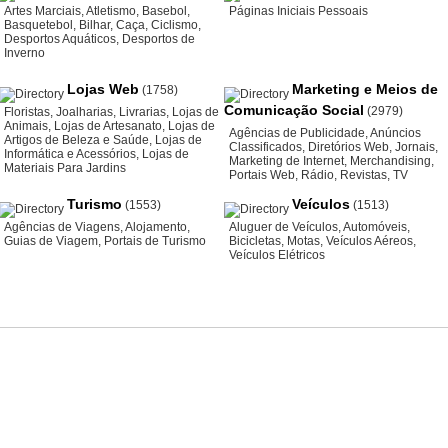
Artes Marciais
,
Atletismo
,
Basebol
,
Páginas Iniciais Pessoais
Basquetebol
,
Bilhar
,
Caça
,
Ciclismo
,
Desportos Aquáticos
,
Desportos de
Inverno
Lojas Web
Marketing e Meios de
(1758)
Comunicação Social
(2979)
Floristas
,
Joalharias
,
Livrarias
,
Lojas de
Animais
,
Lojas de Artesanato
,
Lojas de
Agências de Publicidade
,
Anúncios
Artigos de Beleza e Saúde
,
Lojas de
Classificados
,
Diretórios Web
,
Jornais
,
Informática e Acessórios
,
Lojas de
Marketing de Internet
,
Merchandising
,
Materiais Para Jardins
Portais Web
,
Rádio
,
Revistas
,
TV
Turismo
Veículos
(1553)
(1513)
Agências de Viagens
,
Alojamento
,
Aluguer de Veículos
,
Automóveis
,
Guias de Viagem
,
Portais de Turismo
Bicicletas
,
Motas
,
Veículos Aéreos
,
Veículos Elétricos